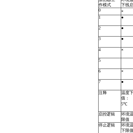
作模式
下线
0
×
1
●
2
●
3
●
4
×
5
6
×
7
●
注释
温度
值：
5℃
启控逻辑
环境
限值
停止逻辑
环境
下限