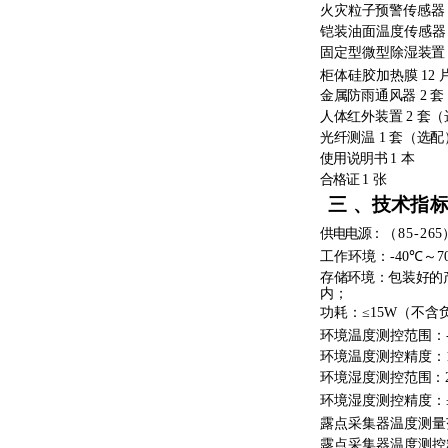
火灾粒子预警传感
铠装油面温度传感器
固定型微型除湿装置
柜体硅胶加热膜
12
金属防雨通风器 2 套 
人体红外装置 2 套
光纤测温 1 套（选配
使用说明书
1
本
合格证
1
张
三
、技术指
供电电源：
（
85
-
265
工作环境：
-40
℃～
7
存储环境：包装好的
内；
功耗：
≤
15W
（不含
环境温度测控范围：
环境温度测控精度：
环境湿度测控范围：
环境湿度测控精度：
露点采集器温度测量
露点采集器温度测控