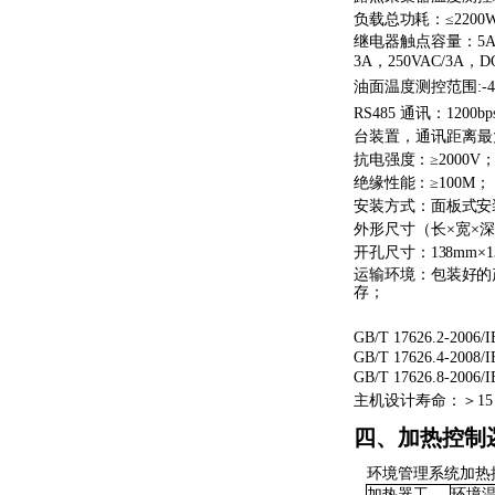
负载总功耗：
≤
2200
继电器触点容量：
5
3A
，
250VAC/3A
，
D
油面温度测控范围
:-
RS485
通讯：
1200bp
台装置，通讯距离最
抗电强度：
≥
2000V
绝缘性能：
≥
100M
；
安装方式：面板式安
外形尺寸（长
×宽×深
开孔尺寸：
138mm×
运输环境：包装好的
存；
GB/T
17626.2-2006/
GB/T
17626.4-2008/
GB/T
17626.8-2006/
主机设计寿命：＞
15
四、加热控制
环境管理系统加热
加热器工
环境