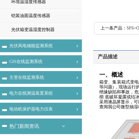
环境温湿度传感器
铠装油面温度传感器
上一条产品：
SF6
光伏箱变温湿度控制器
›
光伏风电储能监测系统
产品描述
›
GIS在线监测系统
一、概述
›
主变在线监测系统
箱变、集装箱式变电
等问题
）
，现场运行
绝缘缺陷和事故，危
›
电力在线测温装置系统
彻
底破坏凝露或结
采用液晶屏显示，可
查阅我公司微型抽湿
›
电动机保护器电力仪表
热门新闻资讯