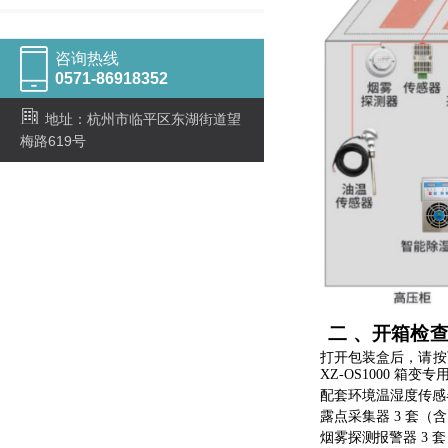
咨询热线
0571-86918352
地址：杭州市临平区东湖街道望
梅路619号
二
、开箱检
打开包装盒后，请按
XZ-OS1000
箱变专
配套环境温湿度传感
露点采集器
3
套（含
烟雾探测报警器
3
套