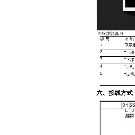
面板功能说明
标
号
功
能
1
显示
2
“上移
3
“下移
4
“手动
5
“设置
六、接线方式