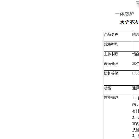
产品名称
防
规格型号
主体材质
铝
表面处理
本
防护等级
IP65
功能
通
性能描述
1
、
内
有
2
室
从
3
、